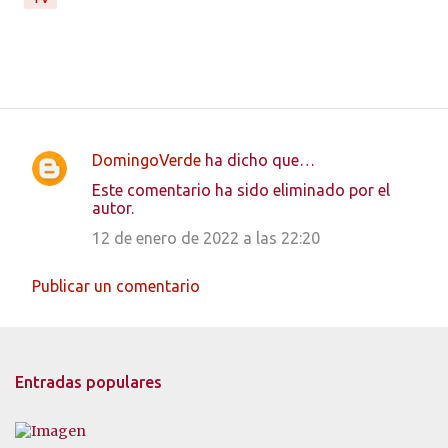
DomingoVerde
ha dicho que…
C
Este comentario ha sido eliminado por el
o
autor.
m
12 de enero de 2022 a las 22:20
e
n
Publicar un comentario
t
a
r
Entradas populares
i
o