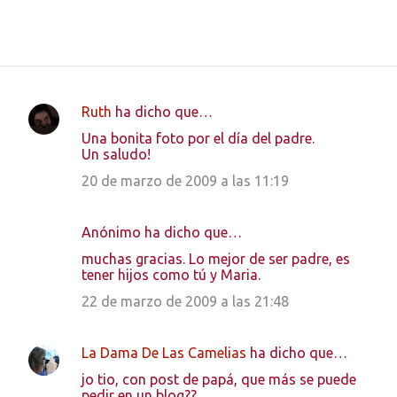
Ruth
ha dicho que…
C
Una bonita foto por el día del padre.
o
Un saludo!
m
20 de marzo de 2009 a las 11:19
e
n
Anónimo ha dicho que…
t
muchas gracias. Lo mejor de ser padre, es
a
tener hijos como tú y Maria.
r
22 de marzo de 2009 a las 21:48
i
o
La Dama De Las Camelias
ha dicho que…
s
jo tio, con post de papá, que más se puede
pedir en un blog??