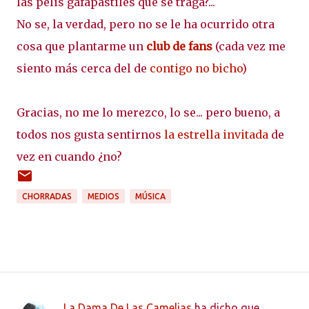
las pelis gafapastiles que se traga?...
No se, la verdad, pero no se le ha ocurrido otra
cosa que plantarme un
club de fans
(cada vez me
siento más cerca del de
contigo no bicho
)
Gracias, no me lo merezco, lo se... pero bueno, a
todos nos gusta sentirnos
la estrella invitada
de
vez en cuando ¿no?
CHORRADAS
MEDIOS
MÚSICA
La Dama De Las Camelias
ha dicho que…