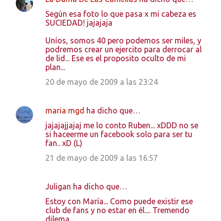
C
Según esa foto lo que pasa x mi cabeza es
o
SUCIEDAD! jajajaja
m
Uníos, somos 40 pero podemos ser miles, y
e
podremos crear un ejercito para derrocar al
de lid... Ese es el proposito oculto de mi
n
plan...
t
20 de mayo de 2009 a las 23:24
a
r
maria mgd
ha dicho que…
i
jajajajjajaj me lo conto Ruben... xDDD no se
o
si haceerme un facebook solo para ser tu
s
fan.. xD (L)
21 de mayo de 2009 a las 16:57
Juligan ha dicho que…
Estoy con María... Como puede existir ese
club de fans y no estar en él.... Tremendo
dilema...