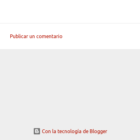
Publicar un comentario
C
o
m
e
n
t
a
r
i
o
s
Con la tecnología de Blogger