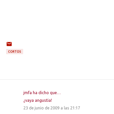
CORTOS
jmfa ha dicho que…
C
¿vaya angustia!
o
23 de junio de 2009 a las 21:17
m