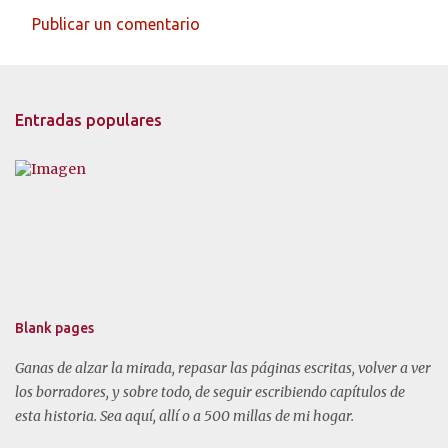
e
Publicar un comentario
n
t
a
Entradas populares
r
i
o
s
Blank pages
Ganas de alzar la mirada, repasar las páginas escritas, volver a ver
los borradores, y sobre todo, de seguir escribiendo capítulos de
esta historia. Sea aquí, allí o a 500 millas de mi hogar.