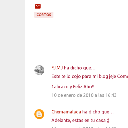
CORTOS
FJ.MJ
ha dicho que…
C
Este te lo cojo para mi blog jeje Co
o
1abrazo y Feliz Año!!
m
e
10 de enero de 2010 a las 16:43
n
t
Chemamalaga
ha dicho que…
a
Adelante, estas en tu casa ;)
r