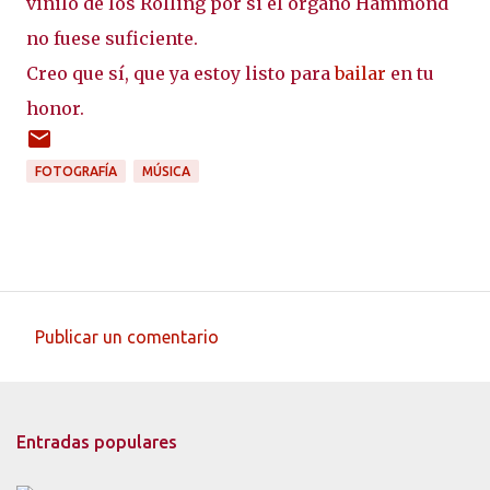
vinilo de los Rolling por si el órgano Hammond
no fuese suficiente.
Creo que sí, que ya estoy listo para
bailar
en tu
honor.
FOTOGRAFÍA
MÚSICA
Publicar un comentario
C
o
m
Entradas populares
e
n