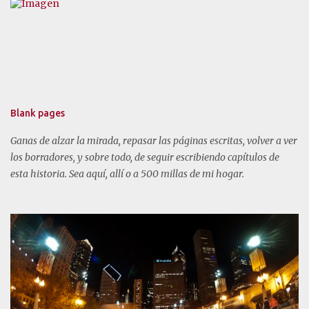
t
a
r
i
o
s
Blank pages
Ganas de alzar la mirada, repasar las páginas escritas, volver a ver
los borradores, y sobre todo, de seguir escribiendo capítulos de
esta historia. Sea aquí, allí o a 500 millas de mi hogar.