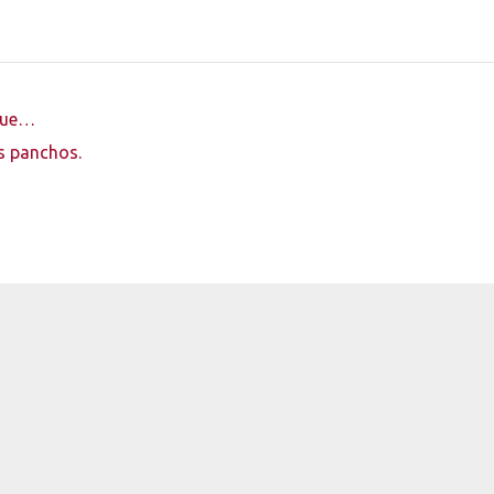
que…
os panchos.