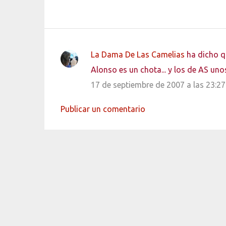
La Dama De Las Camelias
ha dicho 
C
Alonso es un chota... y los de AS un
o
17 de septiembre de 2007 a las 23:27
m
e
Publicar un comentario
n
t
a
r
i
o
s