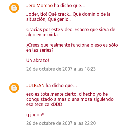
Jero Moreno
ha dicho que…
C
Joder, tío! Qué crack... Qué dominio de la
o
situación, Qué genio...
m
Gracias por este video. Espero que sirva de
e
algo en mi vida...
n
¿Crees que realmente funciona o eso es sólo
t
en las series?
a
Un abrazo!
r
26 de octubre de 2007 a las 18:23
i
o
JULIGAN
ha dicho que…
s
eso es totalmente cierto, d hecho yo he
conquistado a mas d una moza siguiendo
esa tecnica xDDD
q jugon!!
26 de octubre de 2007 a las 22:20