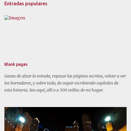
Entradas populares
e
n
t
a
r
i
o
s
Blank pages
Ganas de alzar la mirada, repasar las páginas escritas, volver a ver
los borradores, y sobre todo, de seguir escribiendo capítulos de
esta historia. Sea aquí, allí o a 500 millas de mi hogar.