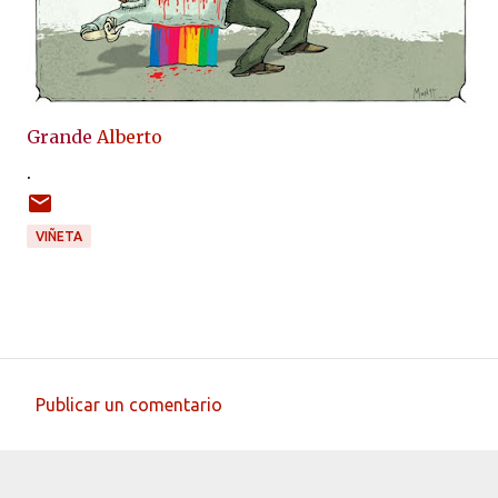
Grande
Alberto
.
VIÑETA
Publicar un comentario
C
o
m