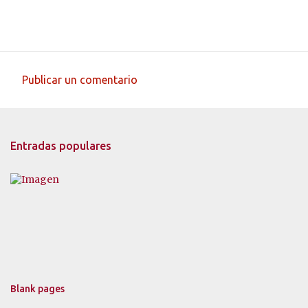
Publicar un comentario
C
o
m
Entradas populares
e
n
t
a
r
i
o
s
Blank pages