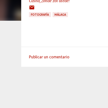
Cusha, ¿onde zoi utede?
FOTOGRAFÍA
MÁLAGA
Publicar un comentario
C
o
m
e
n
t
a