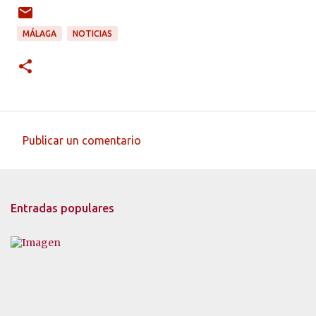
MÁLAGA
NOTICIAS
Publicar un comentario
C
o
m
Entradas populares
e
n
t
a
r
i