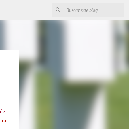
nde
día