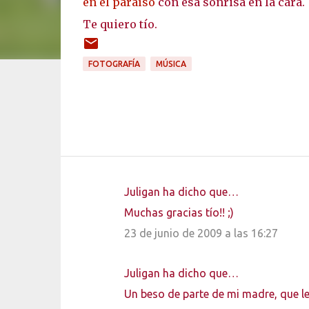
en el paraíso
con esa sonrisa en la cara.
Te quiero tío.
FOTOGRAFÍA
MÚSICA
Juligan ha dicho que…
C
Muchas gracias tío!! ;)
o
23 de junio de 2009 a las 16:27
m
e
Juligan ha dicho que…
n
Un beso de parte de mi madre, que l
t