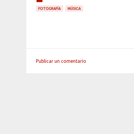
FOTOGRAFÍA
MÚSICA
Publicar un comentario
C
o
m
e
n
t
a
r