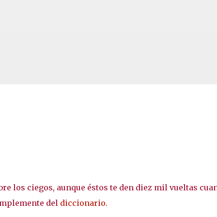
Ir al contenido principal
bre los ciegos, aunque éstos te den diez mil vueltas cua
simplemente del
diccionario
.