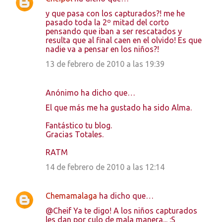
C
y que pasa con los capturados?! me he
o
pasado toda la 2º mitad del corto
pensando que iban a ser rescatados y
m
resulta que al final caen en el olvido! Es que
e
nadie va a pensar en los niños?!
n
13 de febrero de 2010 a las 19:39
t
a
Anónimo ha dicho que…
r
El que más me ha gustado ha sido Alma.
i
Fantástico tu blog.
o
Gracias Totales.
s
RATM
14 de febrero de 2010 a las 12:14
Chemamalaga
ha dicho que…
@Cheif Ya te digo! A los niños capturados
les dan por culo de mala manera... :S