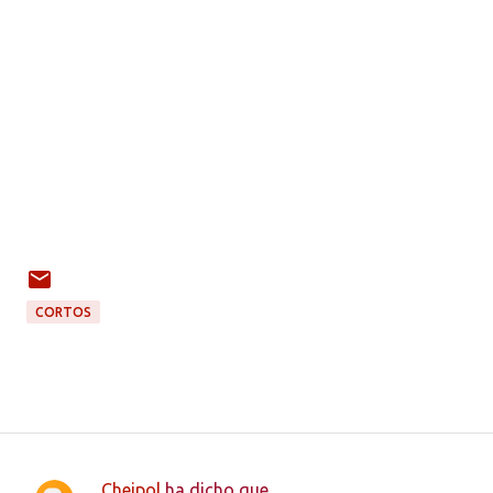
CORTOS
Cheipol
ha dicho que…