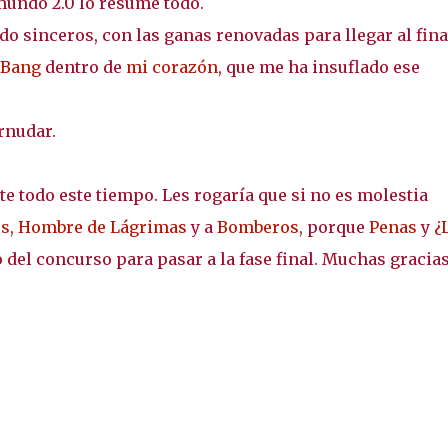
mundo 2.0 lo resume todo.
do sinceros, con las ganas renovadas para llegar al fina
 Bang
dentro de
mi corazón
, que me ha insuflado ese
rnudar.
e todo este tiempo. Les rogaría que si no es molestia
os
,
Hombre de Lágrimas
y a
Bomberos
, porque
Penas
y
¿
 del concurso para pasar a la fase final. Muchas gracias 