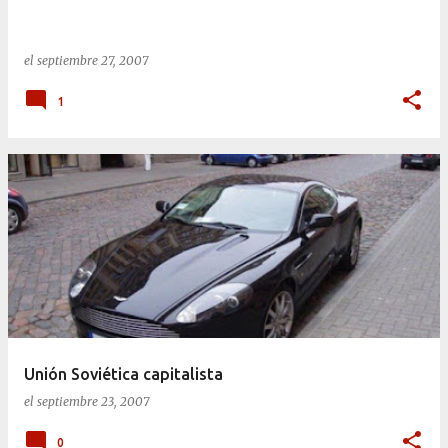
a
s
el
septiembre 27, 2007
1
Unión Soviética capitalista
el
septiembre 23, 2007
0