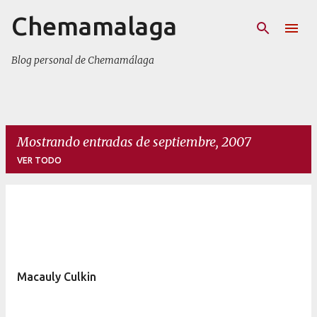
Chemamalaga
Ir al contenido principal
Blog personal de Chemamálaga
Mostrando entradas de septiembre, 2007
VER TODO
E
n
t
r
Macauly Culkin
a
d